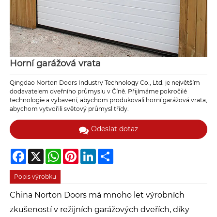
Horní garážová vrata
Qingdao Norton Doors Industry Technology Co., Ltd. je největším
dodavatelem dveřního průmyslu v Číně. Přijímáme pokročilé
technologie a vybavení, abychom produkovali horní garážová vrata,
abychom vytvořili světový průmysl třídy.
Odeslat dotaz
Facebook
X
WhatsApp
Pinterest
LinkedIn
Share
Popis výrobku
China Norton Doors má mnoho let výrobních
zkušeností v režijních garážových dveřích, díky