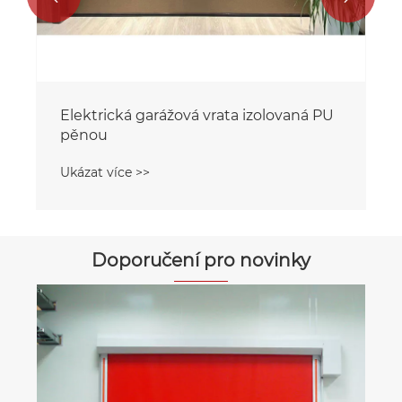
Doporučení pro novinky
Jaké jsou metody denní údržby pro
dveře válců？
Ukázat více >>