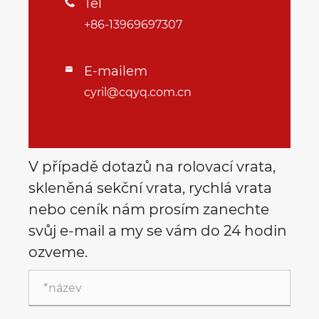
Tel

+86-13969697307
E-mailem

cyril@cqyq.com.cn
V případě dotazů na rolovací vrata,
skleněná sekční vrata, rychlá vrata
nebo ceník nám prosím zanechte
svůj e-mail a my se vám do 24 hodin
ozveme.