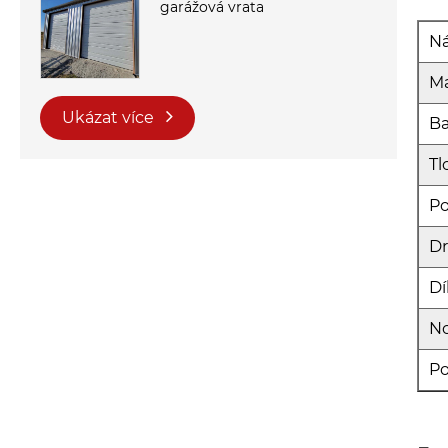
garážová vrata
Ná
Ma
Ukázat více
Ba
Tl
Po
D
Dí
N
Po