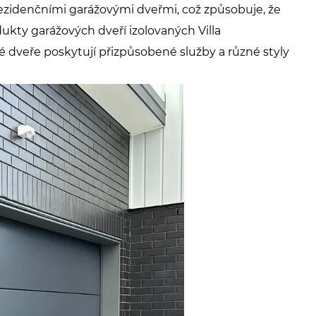
ezidenčními garážovými dveřmi, což způsobuje, že
ukty garážových dveří izolovaných Villa
é dveře poskytují přizpůsobené služby a různé styly