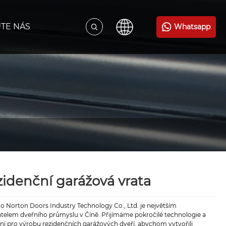
TE NÁS
Whatsapp
idenční garážová vrata
o Norton Doors Industry Technology Co., Ltd. je největším
telem dveřního průmyslu v Číně. Přijímáme pokročilé technologie a
ní pro výrobu rezidenčních garážových dveří, abychom vytvořili