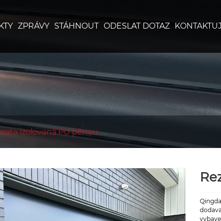
KTY
ZPRÁVY
STÁHNOUT
ODESLAT DOTAZ
KONTAKTUJ
vrata izolovaná PU pěnou
Rez
Qingda
dodava
vybave