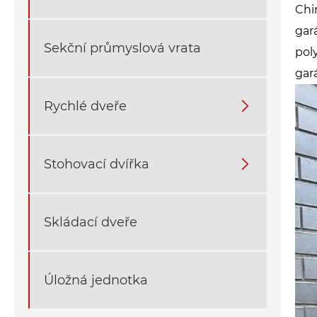
Chi
gar
Sekční průmyslová vrata
pol
gar
Rychlé dveře

Stohovací dvířka

Skládací dveře
Úložná jednotka