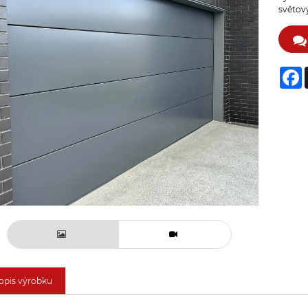
světový
F
opis výrobku