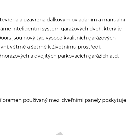
otevřena a uzavřena dálkovým ovládáním a manuální
áme inteligentní systém garážových dveří, který je
 Doors jsou nový typ vysoce kvalitních garážových
ivní, větrné a šetrné k životnímu prostředí.
ednorázových a dvojitých parkovacích garážích atd.
tní pramen používaný mezi dveřními panely poskytuje