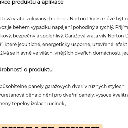
kce produktu a aplikace
ážová vrata izolovaných pěnou Norton Doors může být 
voz je během výpadku napájení pohodlný a rychlý. Přijím
čkový, bezpečný a spolehlivý. Garážová vrata vily Norton
ří, které jsou tiché, energeticky úsporné, uzavřené, efekt
žívá se hlavně ve vilách, vnějších dveřích domácnosti, j
robnosti o produktu
způsobitelné panely garážových dveří v různých stylech
yuretanová pěna plnění pro dveřní panely, vysoce kvali
mený tepelný izolační účinek。