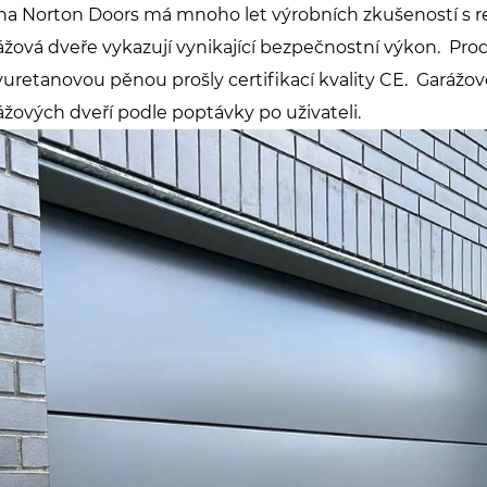
na Norton Doors má mnoho let výrobních zkušeností s r
ážová dveře vykazují vynikající bezpečnostní výkon. Prod
yuretanovou pěnou prošly certifikací kvality CE. Garážov
ážových dveří podle poptávky po uživateli.