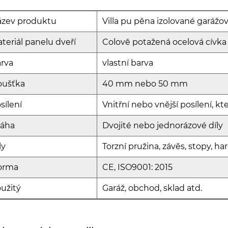
zev produktu
Villa pu pěna izolované garážov
teriál panelu dveří
Colově potažená ocelová cívka
rva
vlastní barva
oušťka
40 mm nebo 50 mm
sílení
Vnitřní nebo vnější posílení, kt
ráha
Dvojité nebo jednorázové díly
ly
Torzní pružina, závěs, stopy, h
orma
CE, ISO9001: 2015
užitý
Garáž, obchod, sklad atd.