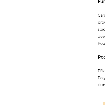
Fun
Gar
pro
špi
dve
Pou
Pod
Při
Pol
tlu