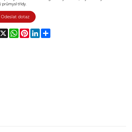
 průmysl třídy.
Odeslat dotaz
acebook
X
WhatsApp
Pinterest
LinkedIn
Share